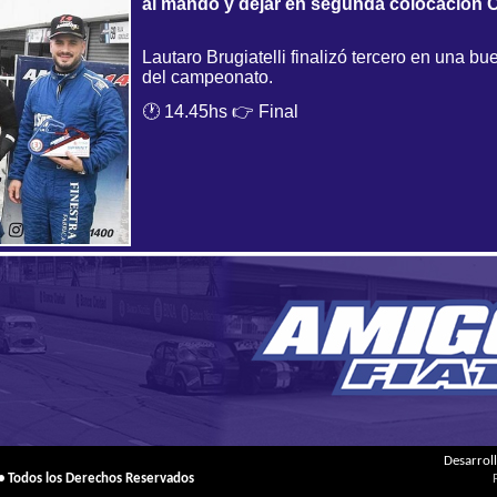
al mando y dejar en segunda colocación 
Lautaro Brugiatelli finalizó tercero en una 
del campeonato.
🕐 14.45hs 👉 Final