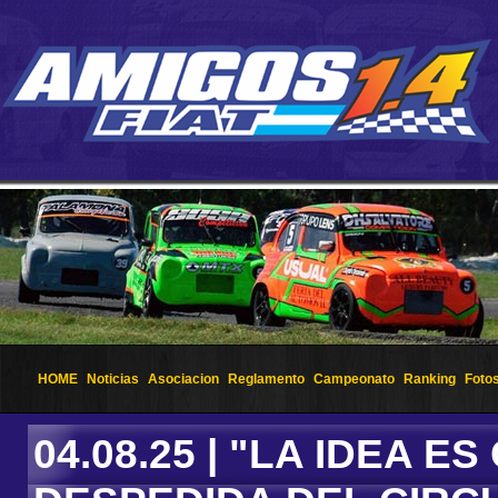
HOME
Noticias
Asociacion
Reglamento
Campeonato
Ranking
Foto
04.08.25 | "LA IDEA 