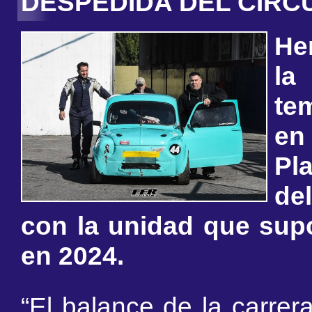
DESPEDIDA DEL CIRCU
Her
la
te
en
Pl
del
con la unidad que sup
en 2024.
“El balance de la carrer