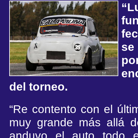
“L
fu
fec
se 
po
enc
del torneo.
“Re contento con el últi
muy grande más allá de
anduvo el auto todo 