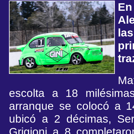
En
Al
la
pr
tra
Ma
escolta a 18 milésima
arranque se colocó a 1
ubicó a 2 décimas, Ser
Grigioni a 8 completaro