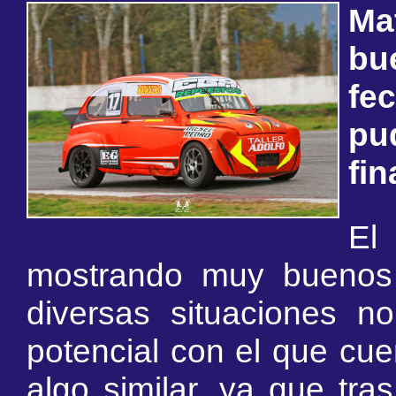
Ma
bu
fe
pu
fin
El
mostrando muy buenos t
diversas situaciones no
potencial con el que cue
algo similar, ya que tra