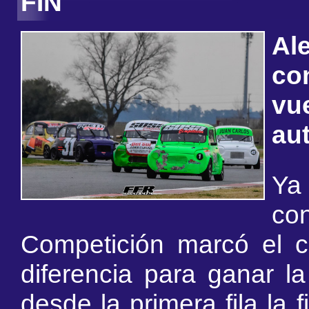
FIN
Al
con
vu
aut
Ya 
co
Competición marcó el ca
diferencia para ganar la
desde la primera fila la