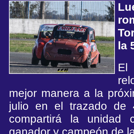
Lu
ro
To
la 
El
rel
mejor manera a la próxi
julio en el trazado de
compartirá la unidad 
ganador y campeón de la 