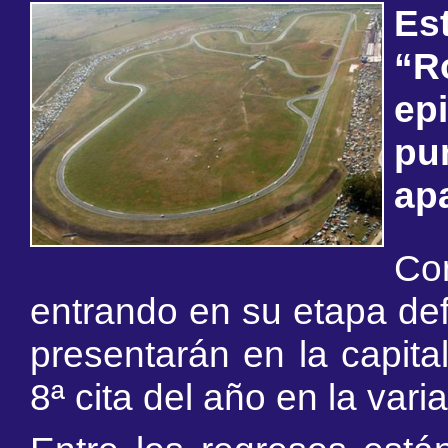
Es
“R
ep
pu
ap
Con
entrando en su etapa defi
presentarán en la capita
8ª cita del año en la var