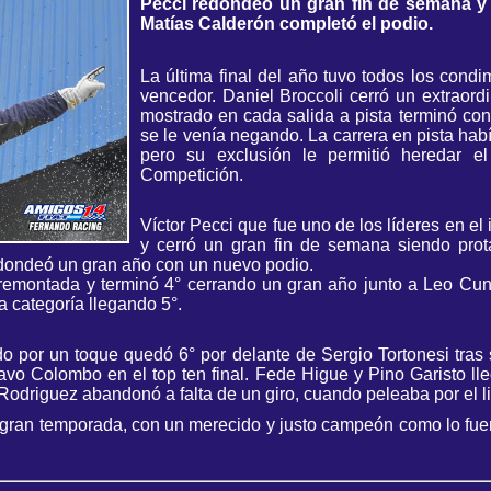
Pecci redondeó un gran fin de semana y
Matías Calderón completó el podio.
La última final del año tuvo todos los condi
vencedor. Daniel Broccoli cerró un extraord
mostrado en cada salida a pista terminó con
se le venía negando. La carrera en pista ha
pero su exclusión le permitió heredar el
Competición.
Víctor Pecci que fue uno de los líderes en el 
y cerró un gran fin de semana siendo prota
dondeó un gran año con un nuevo podio.
remontada y terminó 4° cerrando un gran año junto a Leo Cuni
a categoría llegando 5°.
o por un toque quedó 6° por delante de Sergio Tortonesi tras 
vo Colombo en el top ten final. Fede Higue y Pino Garisto lle
Rodriguez abandonó a falta de un giro, cuando peleaba por el 
 gran temporada, con un merecido y justo campeón como lo fu