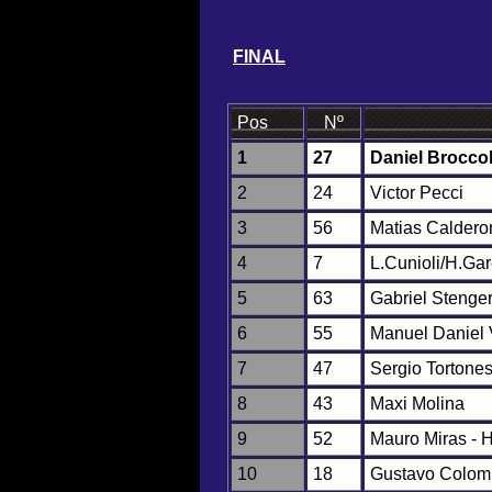
FINAL
Pos
Nº
1
27
Daniel Broccol
2
24
Victor Pecci
3
56
Matias Caldero
4
7
L.Cunioli/H.Gar
5
63
Gabriel Stenge
6
55
Manuel Daniel 
7
47
Sergio Tortones
8
43
Maxi Molina
9
52
Mauro Miras - 
10
18
Gustavo Colom