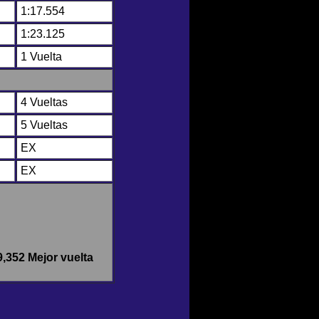
1:17.554
1:23.125
1 Vuelta
4 Vueltas
5 Vueltas
EX
EX
9,352 Mejor vuelta