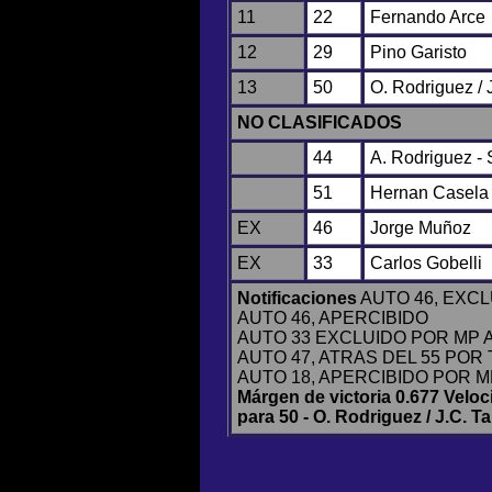
11
22
Fernando Arce
12
29
Pino Garisto
13
50
O. Rodriguez /
NO CLASIFICADOS
44
A. Rodriguez - 
51
Hernan Casela
EX
46
Jorge Muñoz
EX
33
Carlos Gobelli
Notificaciones
AUTO 46, EXC
AUTO 46, APERCIBIDO
AUTO 33 EXCLUIDO POR MP A
AUTO 47, ATRAS DEL 55 POR
AUTO 18, APERCIBIDO POR MP
Márgen de victoria 0.677 Veloc
para 50 - O. Rodriguez / J.C. 