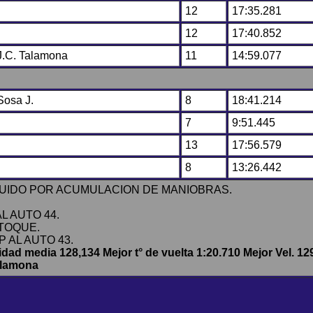
12
17:35.281
12
17:40.852
 J.C. Talamona
11
14:59.077
Sosa J.
8
18:41.214
7
9:51.445
13
17:56.579
8
13:26.442
LUIDO POR ACUMULACION DE MANIOBRAS.
L AUTO 44.
 TOQUE.
 AL AUTO 43.
idad media 128,134 Mejor t° de vuelta 1:20.710 Mejor Vel. 12
Talamona