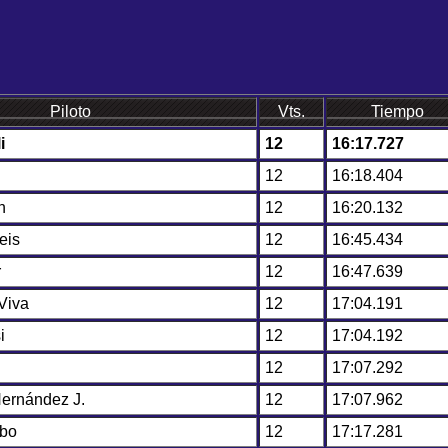
Piloto
Vts.
Tiempo
i
12
16:17.727
12
16:18.404
n
12
16:20.132
eis
12
16:45.434
r
12
16:47.639
Viva
12
17:04.191
i
12
17:04.192
12
17:07.292
Hernández J.
12
17:07.962
bo
12
17:17.281