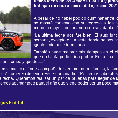
última fecha de los Amigos Fiat 1.4 y junt
trabajan de cara al cierre del ejercicio 2021
A pesar de no haber podido culminar entre l
se mostró contento con su regreso a las pi
menor a mayor continuando con su adaptación
“La última fecha nos fue bien. El auto func
semana, excepto en la serie donde se nos so
igualmente pude terminarla.
También pude mejorar mis tiempos en el cir
que no había podido ir a probar. En la final
ce un trompo y quedé 11°.
mos mucho el finde acompañado siempre por mi familia, la famili
do” comenzó diciendo Fede que añadió: “Por temas laborales 
a fecha. Queremos realizar un par de pruebas para llegar de 
remos apuntar todo para el año que viene poder ser un poco má
gos Fiat 1.4