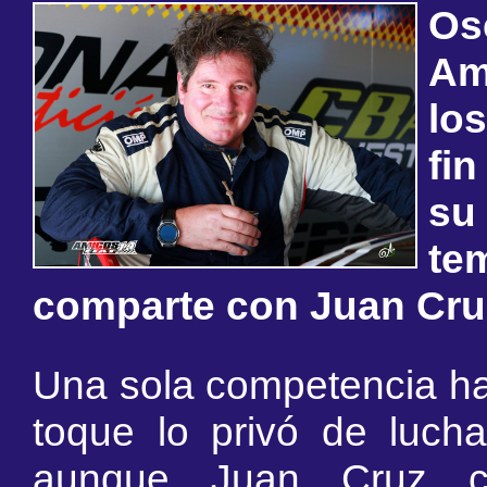
Os
Am
lo
fi
su
te
comparte con Juan Cru
Una sola competencia ha
toque lo privó de luchar
aunque Juan Cruz c