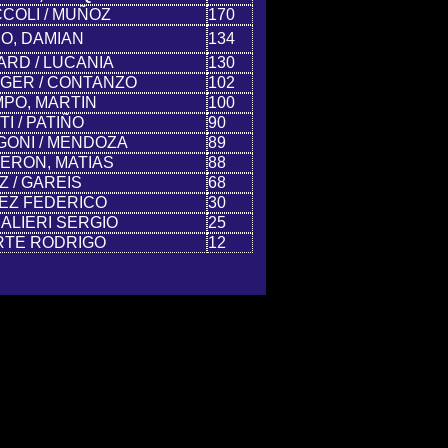
COLI / MUÑOZ
170
O, DAMIAN
134
ARD / LUCANIA
130
GER / CONTANZO
102
PO, MARTIN
100
I / PATIÑO
90
GONI / MENDOZA
89
ERON, MATIAS
88
Z / GAREIS
68
EZ FEDERICO
30
ALIERI SERGIO
25
RTE RODRIGO
12