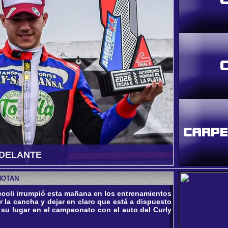
 ADELANTE
01.08.26 -
 semana ideal en el Mouras de La Plata, donde se
Los Arrigoni 
ANOTAN
finales de la sexta fecha
disputada en el
ccoli irrumpió esta mañana en los entrenamientos
r la cancha y dejar en claro que está a dispuesto
 su lugar en el campeonato con el auto del Curly