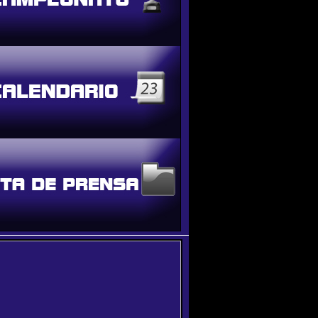
 NADIE PUDO CON EL TOLITA
volvieron a pista para acaparar el podio de la primera car
 autódromo de La Plata.