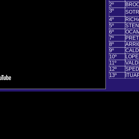
2º
BROC
3º
SOTR
4º
RICH
5º
STEN
6º
OCAM
7º
PRETT
8º
ARRI
9º
CALD
10º
LOPE
11º
VALD
12º
SPED
13º
ITUA