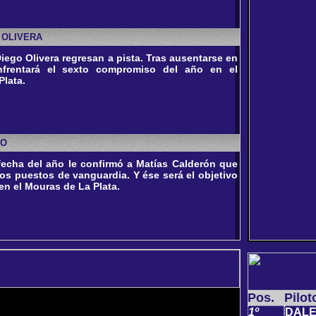
 OLIVERA
Diego Olivera regresan a pista. Tras ausentarse en
enfrentará el sexto compromiso del año en el
lata.
DO
fecha del año le confirmó a Matías Calderón que
 los puestos de vanguardia. Y ése será el objetivo
en el Mouras de La Plata.
Pos.
Pilot
1º
DALE